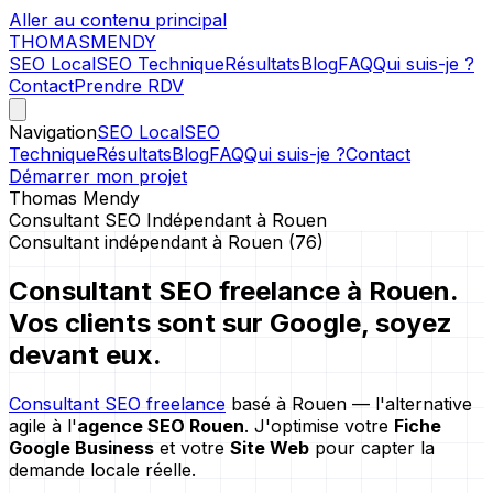
Aller au contenu principal
THOMAS
MENDY
SEO Local
SEO Technique
Résultats
Blog
FAQ
Qui suis-je ?
Contact
Prendre RDV
Navigation
SEO Local
SEO
Technique
Résultats
Blog
FAQ
Qui suis-je ?
Contact
Démarrer mon projet
Thomas Mendy
Consultant SEO Indépendant à Rouen
Consultant indépendant à Rouen (76)
Consultant SEO freelance à Rouen.
Vos clients sont sur Google, soyez
devant eux.
Consultant SEO freelance
basé à Rouen — l'alternative
agile à l'
agence SEO Rouen
. J'optimise votre
Fiche
Google Business
et votre
Site Web
pour capter la
demande locale réelle.