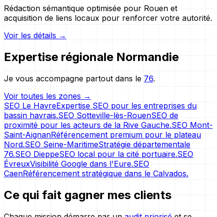
Rédaction sémantique optimisée pour Rouen et
acquisition de liens locaux pour renforcer votre autorité.
Voir les détails →
Expertise régionale Normandie
Je vous accompagne partout dans le
76
.
Voir toutes les zones →
SEO
Le Havre
Expertise SEO pour les entreprises du
bassin havrais.
SEO
Sotteville-lès-Rouen
SEO de
proximité pour les acteurs de la Rive Gauche.
SEO
Mont-
Saint-Aignan
Référencement premium pour le plateau
Nord.
SEO
Seine-Maritime
Stratégie départementale
76.
SEO
Dieppe
SEO local pour la cité portuaire.
SEO
Évreux
Visibilité Google dans l'Eure.
SEO
Caen
Référencement stratégique dans le Calvados.
Ce qui fait gagner mes clients
Chaque mission démarre par un
audit priorisé
et se