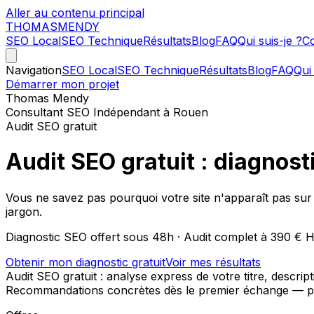
Aller au contenu principal
THOMAS
MENDY
SEO Local
SEO Technique
Résultats
Blog
FAQ
Qui suis-je ?
Co
Navigation
SEO Local
SEO Technique
Résultats
Blog
FAQ
Qui 
Démarrer mon projet
Thomas Mendy
Consultant SEO Indépendant à Rouen
Audit SEO gratuit
Audit SEO gratuit : diagnosti
Vous ne savez pas pourquoi votre site n'apparaît pas sur
jargon.
Diagnostic SEO offert sous 48h · Audit complet à 390 € HT
Obtenir mon diagnostic gratuit
Voir mes résultats
Audit SEO gratuit : analyse express de votre titre, descri
Recommandations concrètes dès le premier échange — p