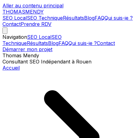
Aller au contenu principal
THOMAS
MENDY
SEO Local
SEO Technique
Résultats
Blog
FAQ
Qui suis-je ?
Contact
Prendre RDV
Navigation
SEO Local
SEO
Technique
Résultats
Blog
FAQ
Qui suis-je ?
Contact
Démarrer mon projet
Thomas Mendy
Consultant SEO Indépendant à Rouen
Accueil