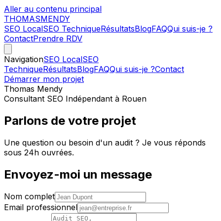
Aller au contenu principal
THOMAS
MENDY
SEO Local
SEO Technique
Résultats
Blog
FAQ
Qui suis-je ?
Contact
Prendre RDV
Navigation
SEO Local
SEO
Technique
Résultats
Blog
FAQ
Qui suis-je ?
Contact
Démarrer mon projet
Thomas Mendy
Consultant SEO Indépendant à Rouen
Parlons de votre projet
Une question ou besoin d'un audit ? Je vous réponds
sous 24h ouvrées.
Envoyez-moi un message
Nom complet
Email professionnel