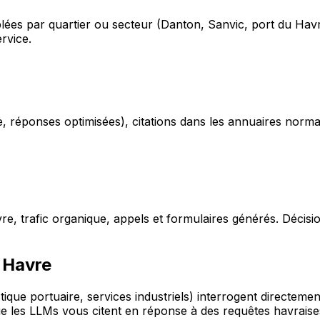
blées par quartier ou secteur (Danton, Sanvic, port du Havr
rvice.
e, réponses optimisées), citations dans les annuaires nor
vre, trafic organique, appels et formulaires générés. Décis
 Havre
tique portuaire, services industriels) interrogent directem
ue les LLMs vous citent en réponse à des requêtes havraise