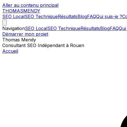
Aller au contenu principal
THOMAS
MENDY
SEO Local
SEO Technique
Résultats
Blog
FAQ
Qui suis-je ?
Co
Navigation
SEO Local
SEO Technique
Résultats
Blog
FAQ
Qui 
Démarrer mon projet
Thomas Mendy
Consultant SEO Indépendant à Rouen
Accueil