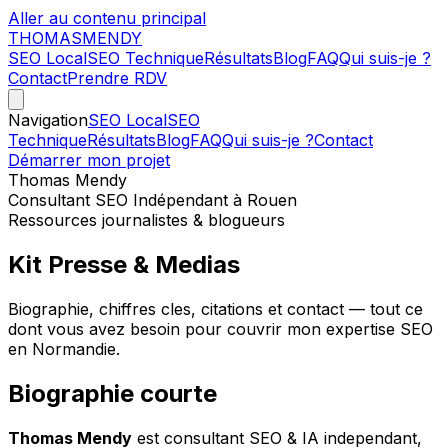
Aller au contenu principal
THOMAS
MENDY
SEO Local
SEO Technique
Résultats
Blog
FAQ
Qui suis-je ?
Contact
Prendre RDV
Navigation
SEO Local
SEO
Technique
Résultats
Blog
FAQ
Qui suis-je ?
Contact
Démarrer mon projet
Thomas Mendy
Consultant SEO Indépendant à Rouen
Ressources journalistes & blogueurs
Kit Presse
&
Medias
Biographie, chiffres cles, citations et contact — tout ce
dont vous avez besoin pour couvrir mon expertise SEO
en Normandie.
Biographie courte
Thomas Mendy
est consultant SEO & IA independant,