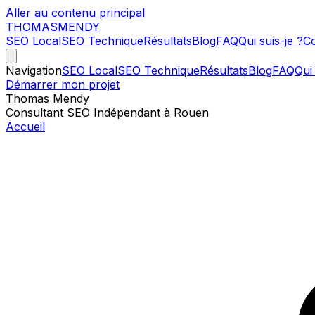
Aller au contenu principal
THOMAS
MENDY
SEO Local
SEO Technique
Résultats
Blog
FAQ
Qui suis-je ?
Co
Navigation
SEO Local
SEO Technique
Résultats
Blog
FAQ
Qui 
Démarrer mon projet
Thomas Mendy
Consultant SEO Indépendant à Rouen
Accueil